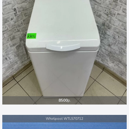
8500
р.
Whirlpool WTLS70712