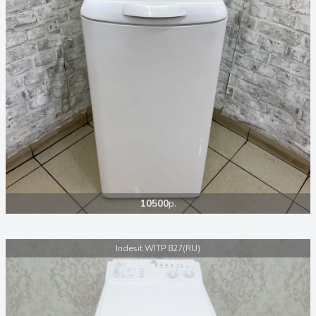
10500
р.
Indesit WITP 827(RU)