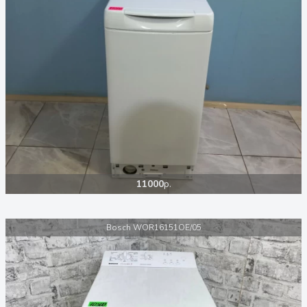
11000
р.
Bosch WOR16151OE/05