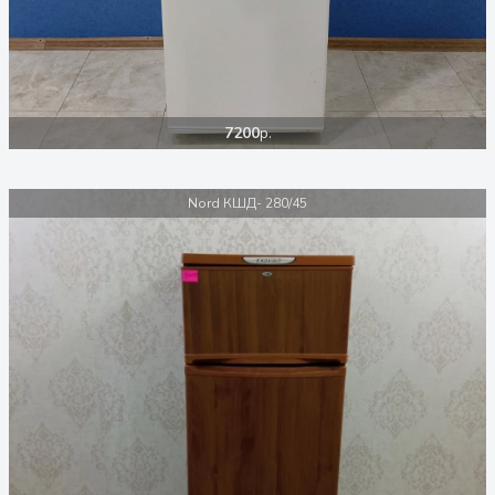
7200
р.
Nord КШД- 280/45