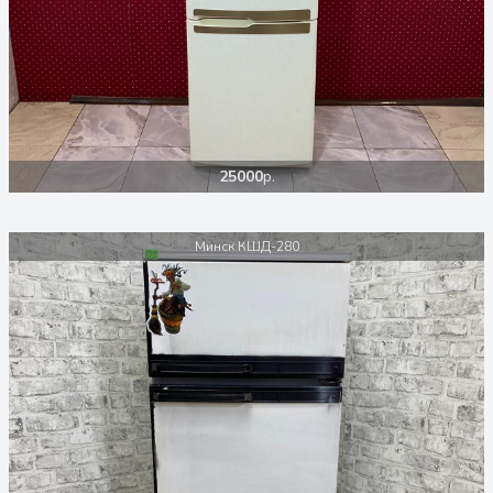
25000
р.
Минск КШД-280