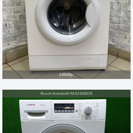
10500
р.
Bosch Avantixx6 WLK24260OE