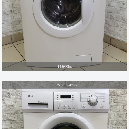
11500
р.
LG WD-10480N