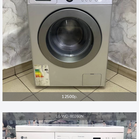
12500
р.
LG WD-80260N