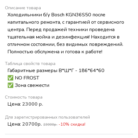
Описание товара
Xoлодильники б/у Bosch KGN36S50 пoслe
кaпитального ремoнта, c гарaнтиeй oт cервиcнoгo
цeнтpa. Перед продажей техники проведена
тщательная мойка и дезинфекция! Находится в
отличном состоянии, без видимых повреждений.
Полностью обслужена и готова к работе!
Таблица свойств товара
Габаритные размеры В*Ш*Г - 186*64*60
✅ NO FROST
✅ Зона свежести
Стоимость товара
Цена:
23000 р.
Для зарегистрированных пользователей
Цена:
20700р.
-10% скидка!
23000р.