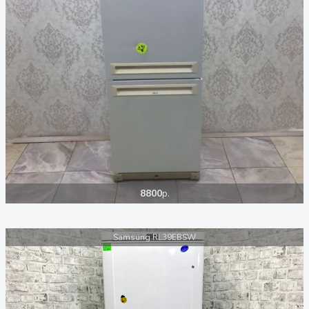
8800
р.
Samsung RL39EBSW