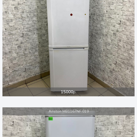
15000
р.
Ariston MB1167NF.019