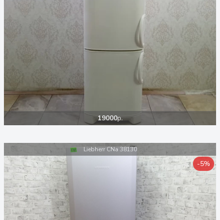
19000
р.
Liebherr CNa 38130
-5%