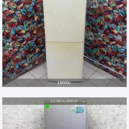
19000
р.
LG GR-N389SQF