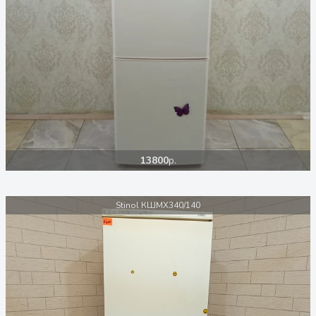
13800
р.
Stinol КШМХ340/140