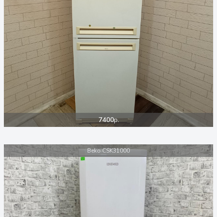
7400
р.
Beko CSK31000