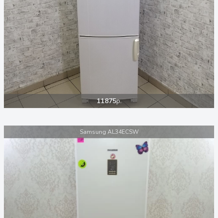
11875
р.
Samsung AL34ECSW