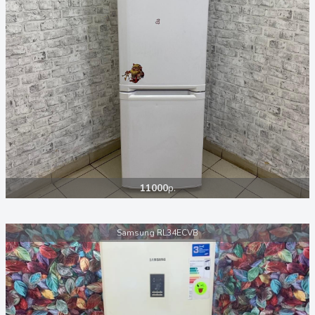
11000
р.
Samsung RL34ECVB