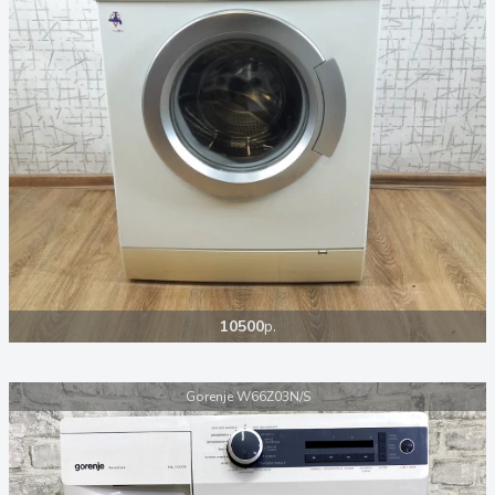
10500
р.
Gorenje W66Z03N/S