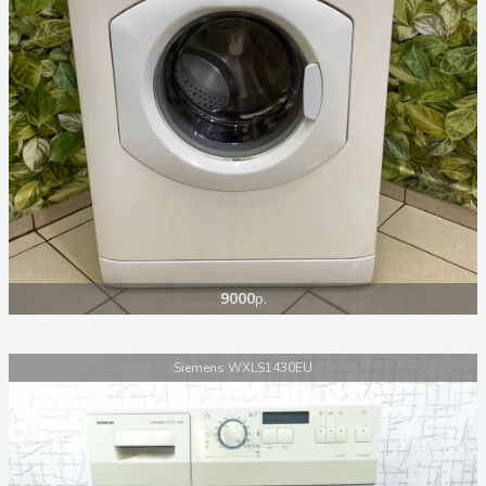
9000
р.
Siemens WXLS1430EU