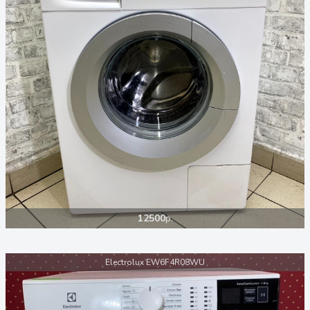
12500
р.
Electrolux EW6F4R08WU