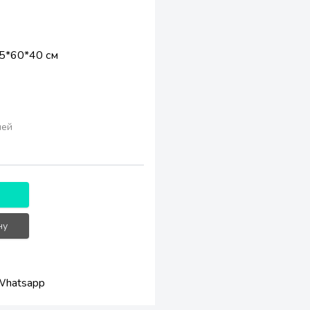
5*60*40 см
лей
ну
Whatsapp