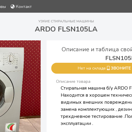
ывы
Контакт
УЗКИЕ СТИРАЛЬНЫЕ МАШИНЫ
ARDO FLSN105LA
Описание и таблица сво
FLSN105
Нет на складе
ЗВОНИТЕ
Описание товара
Стиральная машина б/у ARDO F
Находится в хорошем техническ
видимых внешних повреждени
замена комплектующих , дези
трехдневное тестирование .Пол
эксплуатации .