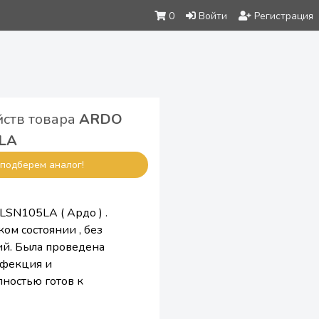
0
Войти
Регистрация
йств товара
ARDO
LA
подберем аналог!
LSN105LA ( Ардо ) .
ом состоянии , без
й. Была проведена
нфекция и
ностью готов к