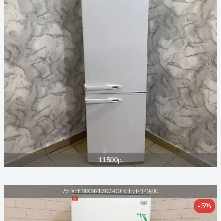
11500
р.
Atlant МХМ-1707-00 КШД-340/80
-5%