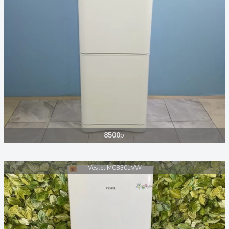
8500
р.
Vestel MCB301VW