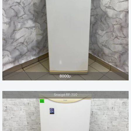
8000
р.
Snaigé RF 310