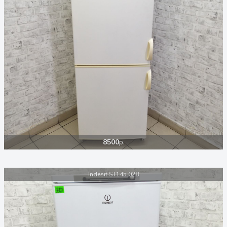
8500
р.
Indesit ST145.028