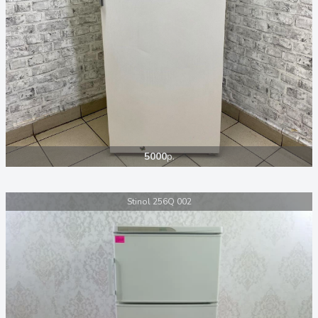
5000
р.
Stinol 256Q 002