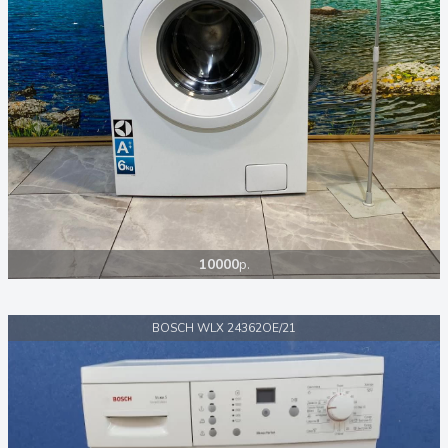
10000
р.
BOSCH WLX 24362OE/21