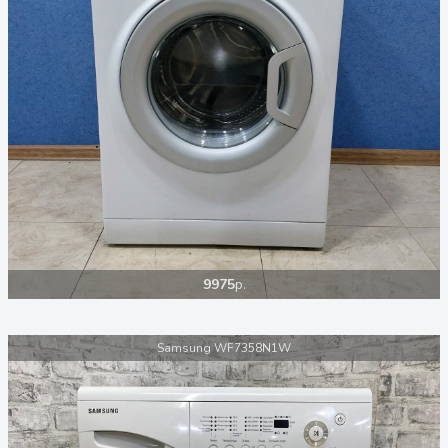
9975
р.
Samsung WF7358N1W