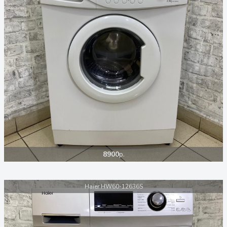
8900
р.
Haier HW60-12636S