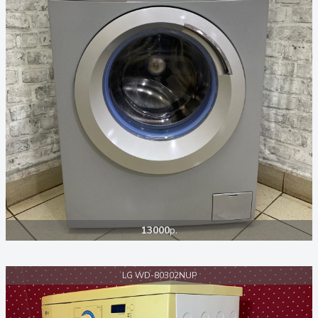
13000
р.
LG WD-80302NUP