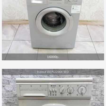
16000
р.
Indesit WDN2296X WO