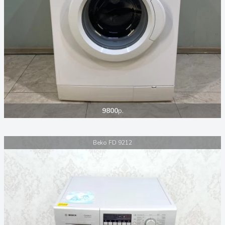
9800
р.
Beko FD 9212