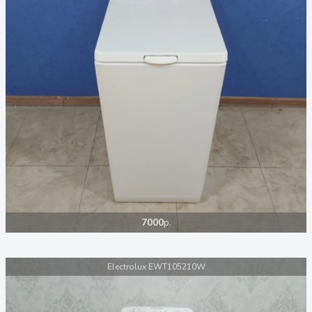
7000
р.
Electrolux EWT105210W