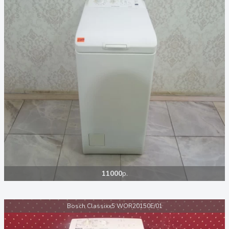
11000
р.
Bosch Classixx5 WOR20150E/01