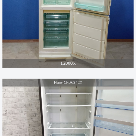
12000
р.
Haier CFD634CX