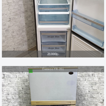
21000
р.
Daewoo FR-351