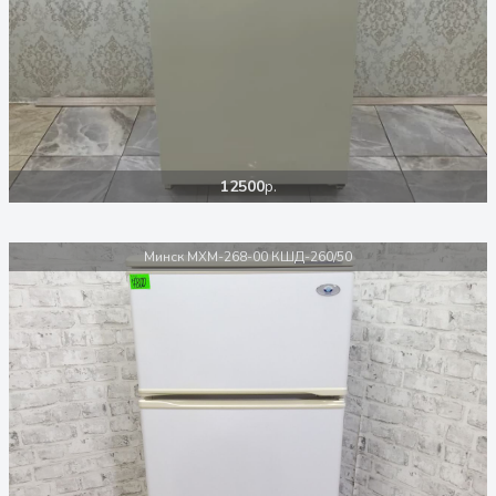
12500
р.
Минск MXM-268-00 КШД-260/50