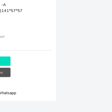
 -А
Г)141*57*57
лей
!
ну
Whatsapp