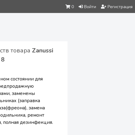
0
Войти
Регистрация
йств товара
Zanussi
 8
чном состоянии для
предпродажную
твами, заменены
ьниках (заправка
аза(фреона), замена
лодильника, ремонт
я, полная дезинфекция.