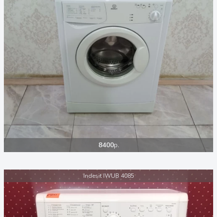
8400
р.
Indesit IWUB 4085