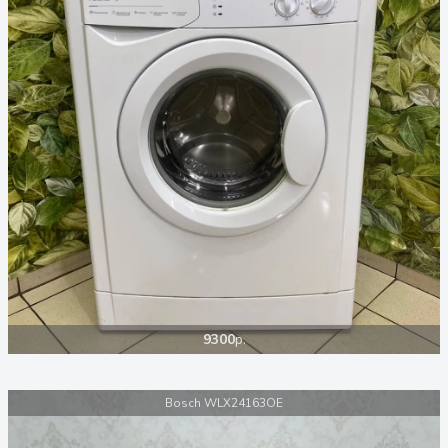
9300
р.
Bosch WLX24163OE