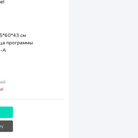
е!
5*60*43 см
ца программы
 -А
лей
а!
ну