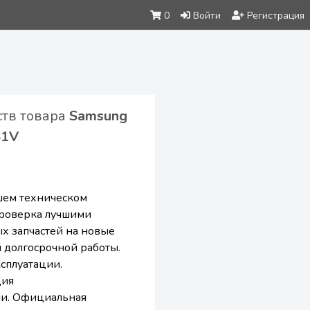
0
Войти
Регистрация
ств товара
Samsung
S1V
ем техническом
проверка лучшими
х запчастей на новые
 долгосрочной работы.
сплуатации.
ция
и. Официальная