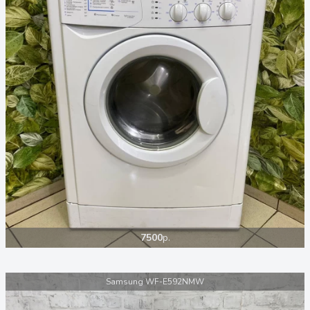
7500
р.
Samsung WF-E592NMW