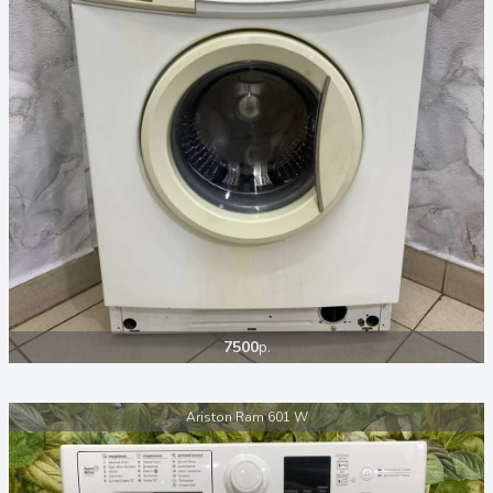
7500
р.
Ariston Ram 601 W