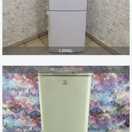
12000
р.
INDESIT C132G016