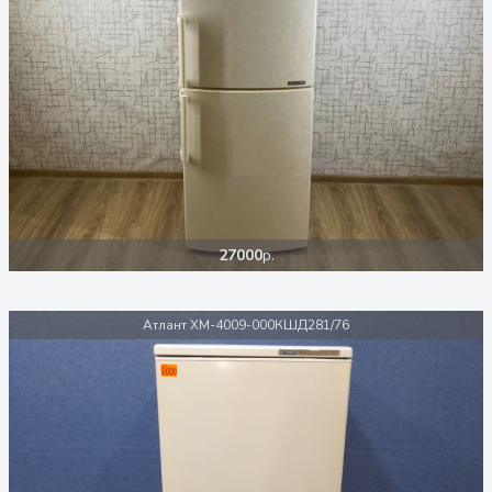
27000
р.
Атлант ХМ-4009-000КШД281/76