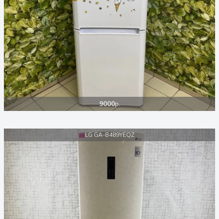
9000
р.
LG GA-B489YEQZ