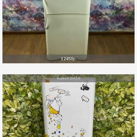
12450
р.
Indesit BIA16