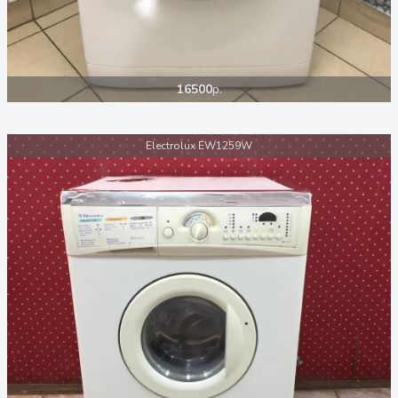
16500
р.
Electrolux EW1259W