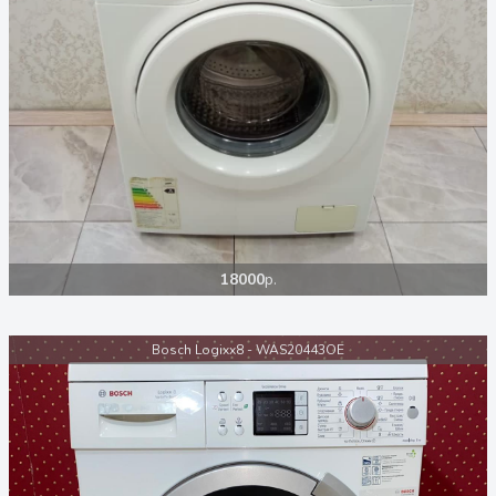
18000
р.
Bosch Logixx8 - WAS20443OE