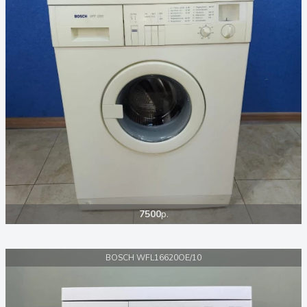
7500
р.
BOSCH WFL16620OE/10