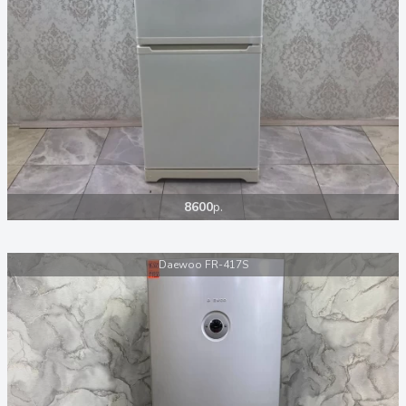
8600
р.
Daewoo FR-417S