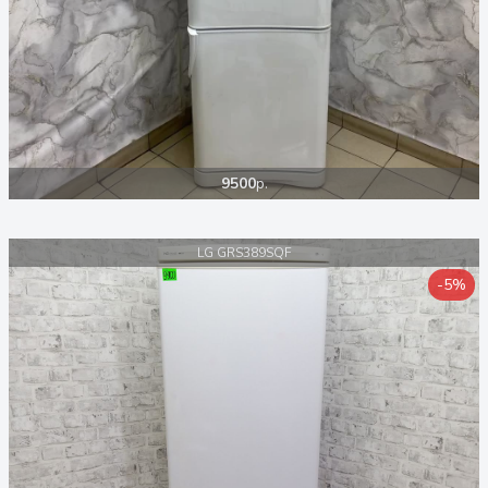
9500
р.
LG GRS389SQF
-5%