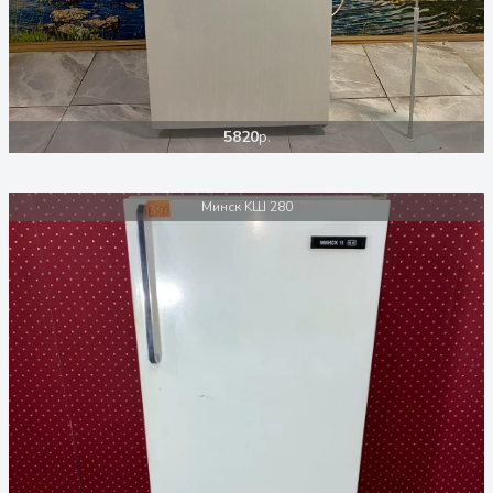
5820
р.
Минск KШ 280