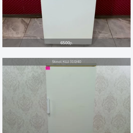
6500
р.
Stinol КШ 310/40