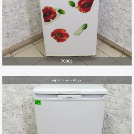
7000
р.
Бирюса кш 240 ухл