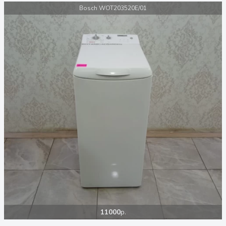
Bosch WOT203520E/01
11000
р.