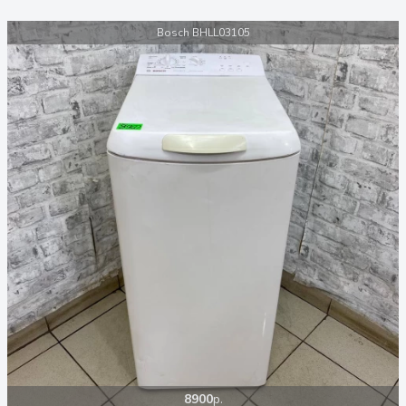
Bosch BHLL03105
8900
р.