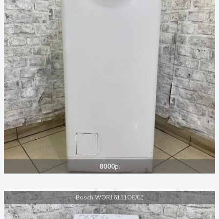
8000
р.
Bosch WOR16151OE/05