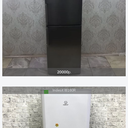
20000
р.
Indesit IB160R