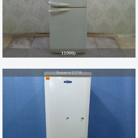
11000
р.
Бирюса 127 R