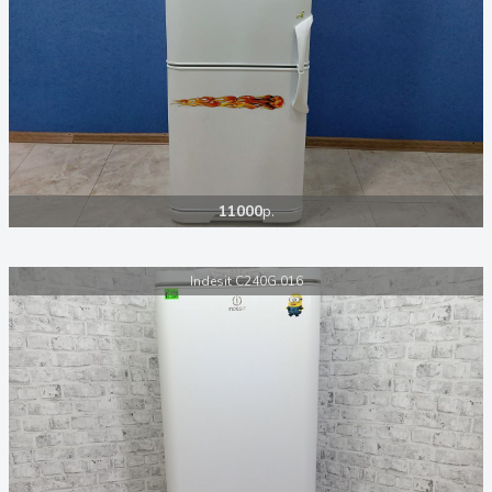
11000
р.
Indesit C240G.016