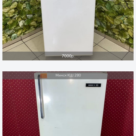
7000
р.
Минск KШ 280