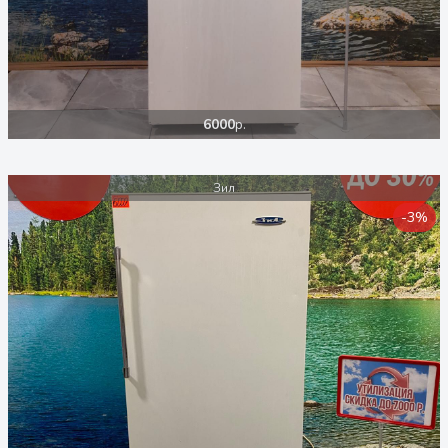
6000
р.
Зил
-3%