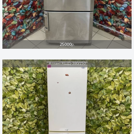
25000
р.
Атлант КШД-380/150