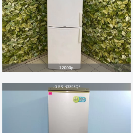
12000
р.
LG GR-N389SQF