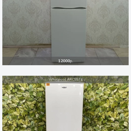
12000
р.
Whirlpool ARC5574