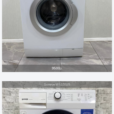
9500
р.
Gorenje W62Z02/S