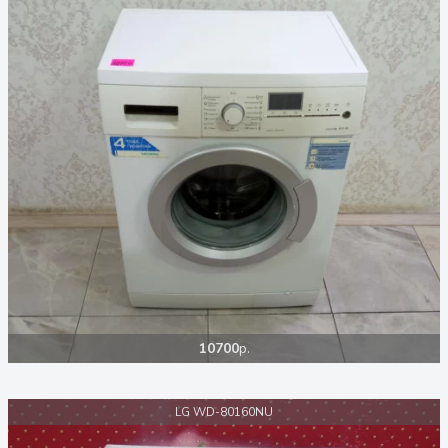
10700
р.
LG WD-80160NU