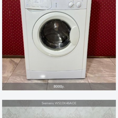
8000
р.
Siemens WS10X46AOE