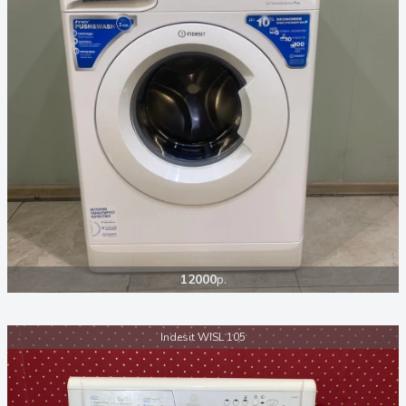
12000
р.
Indesit WISL 105