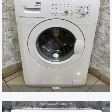
7000
р.
Samsung WF0400S1V