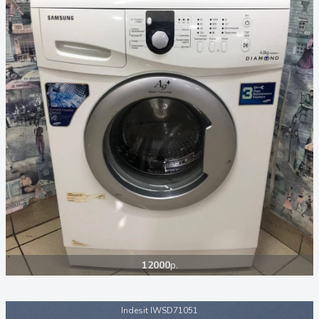
12000
р.
Indesit IWSD71051