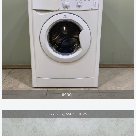
8900
р.
Samsung WF7350S7V