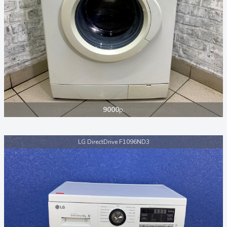
9000
р.
LG DirectDrive F1096ND3