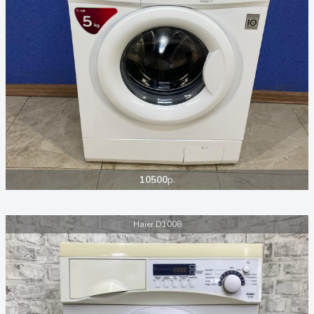
10500
р.
Haier D1008