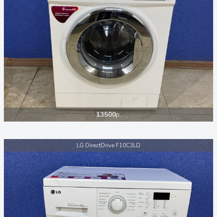
13500
р.
LG DirectDrive F10C3LD