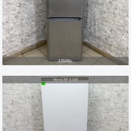
13500
р.
Stinol RF S 345