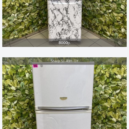
8000
р.
Sharp SJ-48H-GY