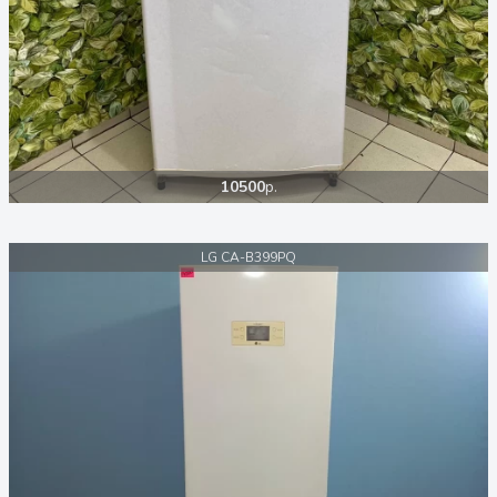
10500
р.
LG CA-B399PQ