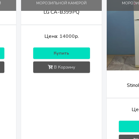
Й
МОРОЗИЛЬНОЙ КАМЕРОЙ
МОРОЗИ
LG CA-B399PQ
Цена:
14000
р.
Купить
В Корзину
Stino
Це