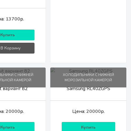
а:
13700
р.
Купить
В Корзину
ЬНИКИ С НИЖНЕЙ
ХОЛОДИЛЬНИКИ С НИЖНЕЙ
ЛЬНОЙ КАМЕРОЙ
МОРОЗИЛЬНОЙ КАМЕРОЙ
it вариант 82
Samsung RL40ZGPS
а:
20000
р.
Цена:
20000
р.
Купить
Купить