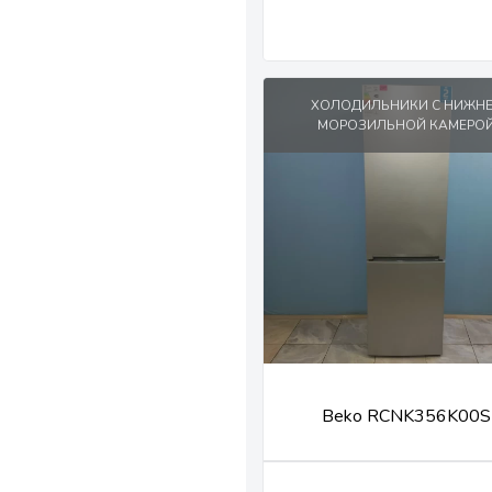
ХОЛОДИЛЬНИКИ С НИЖН
МОРОЗИЛЬНОЙ КАМЕРО
Beko RCNK356K00S