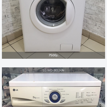
7500
р.
LG WD-80130N