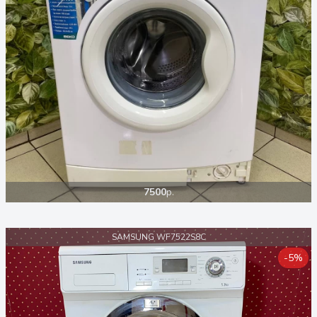
7500
р.
SAMSUNG WF7522S8C
-5%