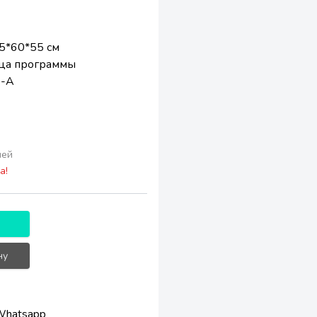
5*60*55 см
ца программы
 -А
лей
а!
ну
Whatsapp