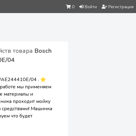
0
Войти
Регистрация
йств товара
Bosch
E/04
 WAE244410E/04 . ⭐
 работе мы применяем
е материалы и
хника проходит мойку
 средствами! Машинка
руем что будет