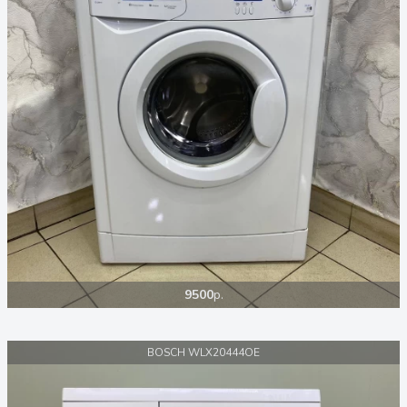
9500
р.
BOSCH WLX20444OE