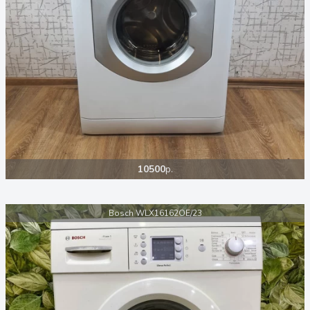
10500
р.
Bosch WLX16162OE/23