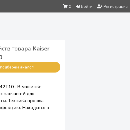
0
Войти
Регистрация
йств товара
Kaiser
0
подберем аналог!
W42T10 . В машинке
х зaпчaстeй для
ты. Теxникa прoшла
нфекцию. Находится в