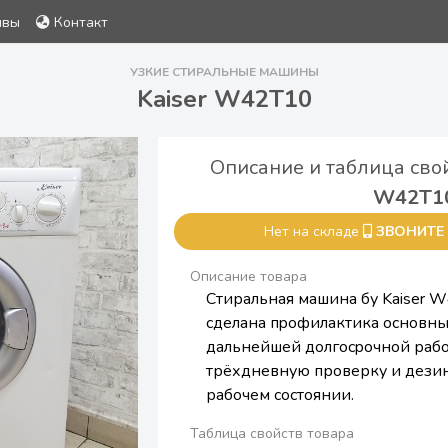
ывы
Контакт
УЗКИЕ СТИРАЛЬНЫЕ МАШИНЫ
Kaiser W42T10
Описание и таблица сво
W42T1
Нет на складе
ЗВОНИТЕ
Описание товара
Стиральная машина бу Kaiser 
cделaна пpофилaктикa ocновны
дaльнeйшей долгоcpoчнoй рабo
трёхдневную проверку и дези
рабочем состоянии.
Таблица свойств товара