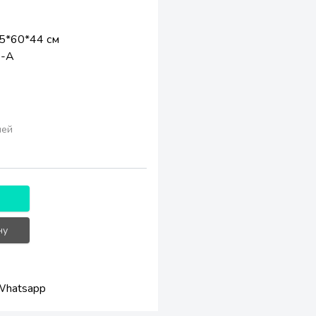
5*60*44 см
 -А
лей
ну
Whatsapp