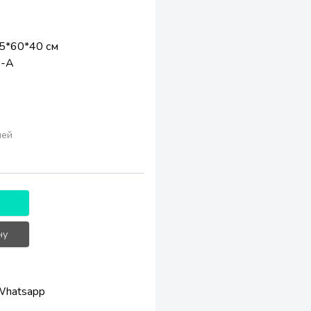
5*60*40 см
 -А
лей
!
ну
Whatsapp