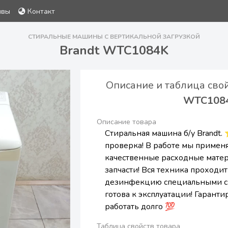
ывы
Контакт
СТИРАЛЬНЫЕ МАШИНЫ С ВЕРТИКАЛЬНОЙ ЗАГРУЗКОЙ
Brandt WTC1084K
Описание и таблица сво
WTC108
Описание товара
Стиральная машина б/у Brandt.
проверка! В работе мы примен
качественные расходные мате
запчасти! Вся техника проходит
дезинфекцию специальными с
готова к эксплуатации! Гаранти
работать долго 💯
Таблица свойств товара