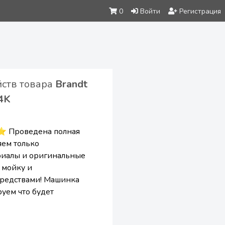
0
Войти
Регистрация
йств товара
Brandt
4K
 ⭐ Проведена полная
яем только
риалы и оригинальные
 мойку и
редствами! Машинка
руем что будет